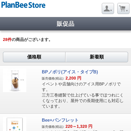
販促品
28
件
の商品がございます。
価格順
新着順
BPノボリ(アイス・タイプB)
2,200
円
販売価格(税込):
イベントや店舗向けのアイス用BPノボリで
す。
三方三巻縫製で仕上げている事でほつれにく
くなっており、屋外での長期使用にも対応し
ています。
Bee+パンフレット
220～1,320
円
販売価格(税込):