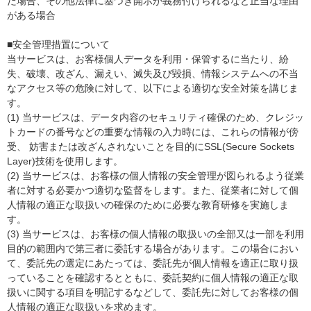
た場合、その他法律に基づき開示が義務付けられるなど正当な理由
がある場合
■安全管理措置について
当サービスは、お客様個人データを利用・保管するに当たり、紛
失、破壊、改ざん、漏えい、滅失及び毀損、情報システムへの不当
なアクセス等の危険に対して、以下による適切な安全対策を講じま
す。
(1) 当サービスは、データ内容のセキュリティ確保のため、クレジッ
トカードの番号などの重要な情報の入力時には、これらの情報が傍
受、 妨害または改ざんされないことを目的にSSL(Secure Sockets
Layer)技術を使用します。
(2) 当サービスは、お客様の個人情報の安全管理が図られるよう従業
者に対する必要かつ適切な監督をします。また、従業者に対して個
人情報の適正な取扱いの確保のために必要な教育研修を実施しま
す。
(3) 当サービスは、お客様の個人情報の取扱いの全部又は一部を利用
目的の範囲内で第三者に委託する場合があります。この場合におい
て、委託先の選定にあたっては、委託先が個人情報を適正に取り扱
っていることを確認するとともに、委託契約に個人情報の適正な取
扱いに関する項目を明記するなどして、委託先に対してお客様の個
人情報の適正な取扱いを求めます。