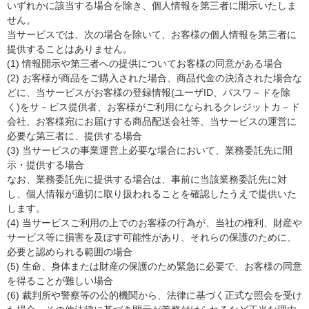
いずれかに該当する場合を除き、個人情報を第三者に開示いたしま
せん。
当サービスでは、次の場合を除いて、お客様の個人情報を第三者に
提供することはありません。
(1) 情報開示や第三者への提供についてお客様の同意がある場合
(2) お客様が商品をご購入された場合、商品代金の決済された場合な
どに、当サービスがお客様の登録情報(ユーザID、パスワ－ドを除
く)をサ－ビス提供者、お客様がご利用になられるクレジットカ－ド
会社、お客様宛にお届けする商品配送会社等、当サービスの運営に
必要な第三者に、提供する場合
(3) 当サービスの事業運営上必要な場合において、業務委託先に開
示・提供する場合
なお、業務委託先に提供する場合は、事前に当該業務委託先に対
し、個人情報が適切に取り扱われることを確認したうえで提供いた
します。
(4) 当サービスご利用の上でのお客様の行為が、当社の権利、財産や
サービス等に損害を及ぼす可能性があり、それらの保護のために、
必要と認められる範囲の場合
(5) 生命、身体または財産の保護のため緊急に必要で、お客様の同意
を得ることが難しい場合
(6) 裁判所や警察等の公的機関から、法律に基づく正式な照会を受け