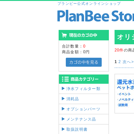
プランビー公式オンラインショップ
オリ
合計数量：
0
20件
の商
商品金額：
0円
1
2
次へ>
浄水フィルター類
消耗品
オプションパーツ
メンテナンス品
取扱説明書