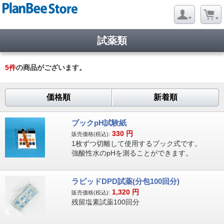
試薬類
5
件
の商品がございます。
価格順
新着順
ブックpH試験紙
330
円
販売価格(税込):
1枚ずつ切離して使用するブック式です。
強酸性水のpHを測ることができます。
ラピッドDPD試薬(分包100回分)
1,320
円
販売価格(税込):
残留塩素試薬100回分