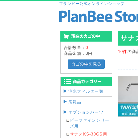
プランビー公式オンラインショップ
サナス
合計数量：
0
10件
の商
商品金額：
0円
浄水フィルター類
消耗品
オプションパーツ
ビーファインシリー
ズ用
サナスKS-30GS用