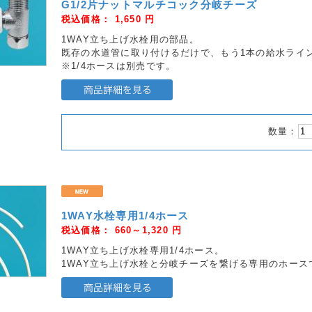
G1/2片ナットマルチコック分岐チーズ
税込価格：
1,650
円
1WAY立ち上げ水栓用の部品。
既存の水道管に取り付けるだけで、もう1本の給水ライ
※1/4ホースは別売です。
数量：
1WAY水栓専用1/4ホース
税込価格：
660～1,320
円
1WAY立ち上げ水栓専用1/4ホース。
1WAY立ち上げ水栓と分岐チーズを繋げる専用のホース