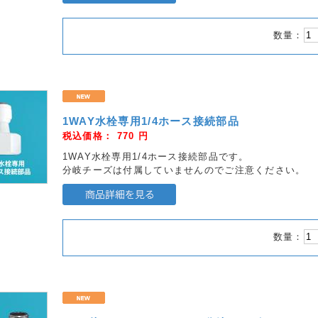
数量：
1WAY水栓専用1/4ホース接続部品
税込価格：
770
円
1WAY水栓専用1/4ホース接続部品です。
分岐チーズは付属していませんのでご注意ください。
数量：