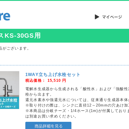
KS-30GS用
品がございます。
1WAY立ち上げ水栓セット
税込価格：
15,510
円
電解水生成器から生成される「酸性水」および「強酸性
栓から出ます。
還元水素水や強還元水については、従来通り生成器本体
※取り付けの際は、シンクに直径12～20mmの穴あけ
※本商品は分岐チーズ・1/4ホース(1m)が付属してお
は別途お買い求めください。