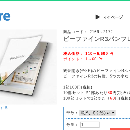
商品コード：
2169～2172
ビーファインR3パンフ
税込価格：
110～6,600
円
ポイント：
1～60
Pt
観音開き(全8P)のビーファインR
ビーファインR3の特徴、5つの水
1部100円(税抜)
10部セットで1部あたり
80
円(税抜)
100部セットで1部あたり
60
円(税抜
大する
部数：
数量：