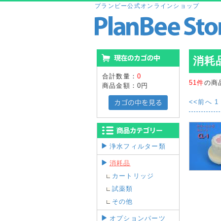
プランビー公式オンラインショップ
消耗
合計数量：
0
51件
の商
商品金額：
0円
<<前へ
1
浄水フィルター類
消耗品
カートリッジ
試薬類
その他
オプションパーツ