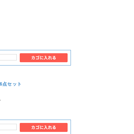
ー6点セット
。