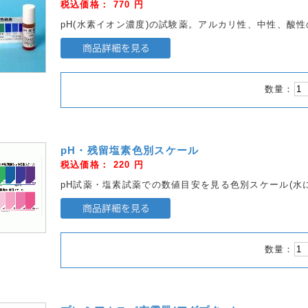
税込価格：
770
円
pH(水素イオン濃度)の試験薬。アルカリ性、中性、酸
数量：
pH・残留塩素色別スケール
税込価格：
220
円
pH試薬・塩素試薬での数値目安を見る色別スケール(水
数量：