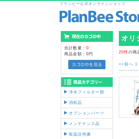
プランビー公式オンラインショップ
オリ
合計数量：
0
20件
の商
商品金額：
0円
<<前へ
1
浄水フィルター類
消耗品
オプションパーツ
メンテナンス品
取扱説明書