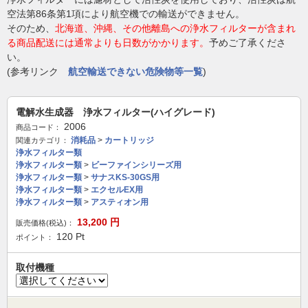
空法第86条第1項により航空機での輸送ができません。
そのため、
北海道、沖縄、その他離島への浄水フィルターが含まれ
る商品配送には通常よりも日数がかかります。
予めご了承くださ
い。
(参考リンク
航空輸送できない危険物等一覧
)
電解水生成器 浄水フィルター(ハイグレード)
2006
商品コード：
消耗品
>
カートリッジ
関連カテゴリ：
浄水フィルター類
浄水フィルター類
>
ビーファインシリーズ用
浄水フィルター類
>
サナスKS-30GS用
浄水フィルター類
>
エクセルEX用
浄水フィルター類
>
アスティオン用
13,200
円
販売価格(税込)：
120
Pt
ポイント：
取付機種