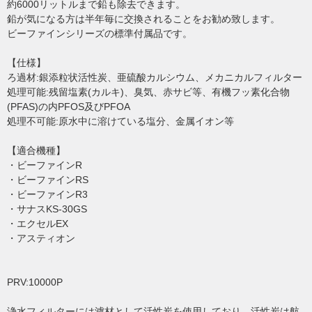
約6000リットルまで鉛も除去できます。
鉛が気になる方は半年毎に交換されることをお勧め致します。
ビーファインシリーズの標準付属品です。
【仕様】
ろ過材:銀添粒状活性炭、亜硫酸カルシウム、メカニカルフィルター
処理可能:残留塩素(カルキ)、臭気、赤サビ等、有機フッ素化合物
(PFAS)の内PFOS及びPFOA
処理不可能:原水中に溶けている塩分、金属イオン等
【適合機種】
・ビーファインR
・ビーファインRS
・ビーファインR3
・サナスKS-30GS
・エクセルEX
・アスティオン
PRV:10000P
浄水フィルターには濾材として活性炭を使用しており、活性炭は航