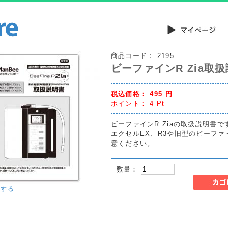
商品コード：
2195
ビーファインR Zia取
税込価格：
495
円
ポイント：
4
Pt
ビーファインR Ziaの取扱説明書
エクセルEX、R3や旧型のビーファ
意ください。
数量：
大する