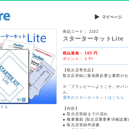
商品コード：
2102
スターターキットLite
税込価格：
165
円
ポイント：
1
Pt
【取次店専売品】
取次店登録に最低限必要な書類のセ
※「プランビーへようこそ」やパン
ん。
通常のスターターキットはこちら
大する
【内容】
● 取次店登録までの流れ
● 概要書面 (取次店重要事項確認書
● 取次店登録申請書