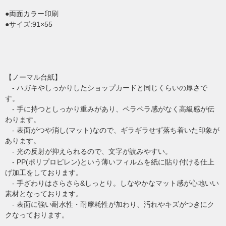
●両面カラー印刷
●サイズ:91×55
【ノーマル台紙】
- ハガキやしっかりしたショップカードと同じくらいの厚さで
す。
- 手に持つとしっかり重みがあり、ペラペラ感がなく高級感が伝
わります。
- 表面がつや消し(マット)なので、ギラギラせず落ち着いた印象が
あります。
- 光の反射が抑えられるので、文字が読みやすい。
- PP(ポリプロピレン)という薄いフィルムを紙に貼り付ける仕上
げ加工をしております。
- 手ざわりはさらさら&しっとり。しなやかなマット感が心地いい
素材となっております。
- 表面に強い耐水性・耐摩耗性が加わり、汚れやキズがつきにク
クなっております。