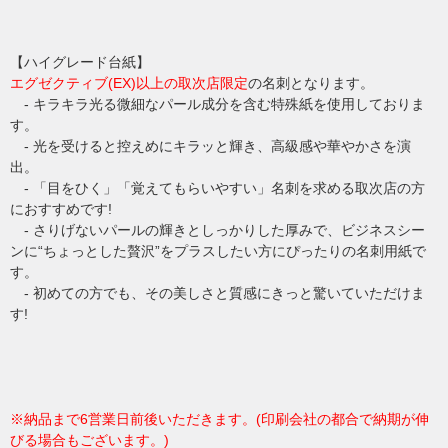
【ハイグレード台紙】
エグゼクティブ(EX)以上の取次店限定
の名刺となります。
- キラキラ光る微細なパール成分を含む特殊紙を使用しておりま
す。
- 光を受けると控えめにキラッと輝き、高級感や華やかさを演
出。
- 「目をひく」「覚えてもらいやすい」名刺を求める取次店の方
におすすめです!
- さりげないパールの輝きとしっかりした厚みで、ビジネスシー
ンに“ちょっとした贅沢”をプラスしたい方にぴったりの名刺用紙で
す。
- 初めての方でも、その美しさと質感にきっと驚いていただけま
す!
※納品まで6営業日前後いただきます。(印刷会社の都合で納期が伸
びる場合もございます。)