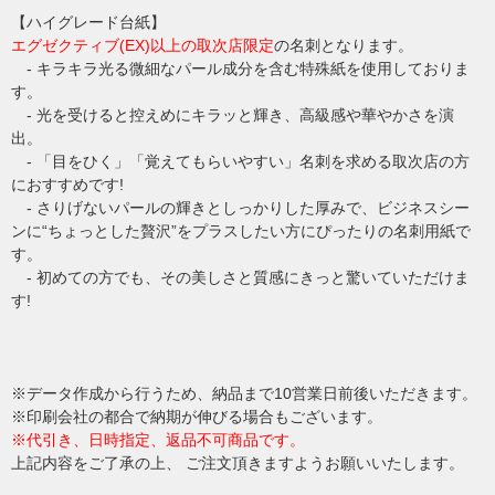
【ハイグレード台紙】
エグゼクティブ(EX)以上の取次店限定
の名刺となります。
- キラキラ光る微細なパール成分を含む特殊紙を使用しておりま
す。
- 光を受けると控えめにキラッと輝き、高級感や華やかさを演
出。
- 「目をひく」「覚えてもらいやすい」名刺を求める取次店の方
におすすめです!
- さりげないパールの輝きとしっかりした厚みで、ビジネスシー
ンに“ちょっとした贅沢”をプラスしたい方にぴったりの名刺用紙で
す。
- 初めての方でも、その美しさと質感にきっと驚いていただけま
す!
※データ作成から行うため、納品まで10営業日前後いただきます。
※印刷会社の都合で納期が伸びる場合もございます。
※代引き、日時指定、返品不可商品です。
上記内容をご了承の上、 ご注文頂きますようお願いいたします。