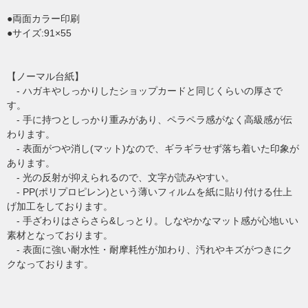
●両面カラー印刷
●サイズ:91×55
【ノーマル台紙】
- ハガキやしっかりしたショップカードと同じくらいの厚さで
す。
- 手に持つとしっかり重みがあり、ペラペラ感がなく高級感が伝
わります。
- 表面がつや消し(マット)なので、ギラギラせず落ち着いた印象が
あります。
- 光の反射が抑えられるので、文字が読みやすい。
- PP(ポリプロピレン)という薄いフィルムを紙に貼り付ける仕上
げ加工をしております。
- 手ざわりはさらさら&しっとり。しなやかなマット感が心地いい
素材となっております。
- 表面に強い耐水性・耐摩耗性が加わり、汚れやキズがつきにク
クなっております。