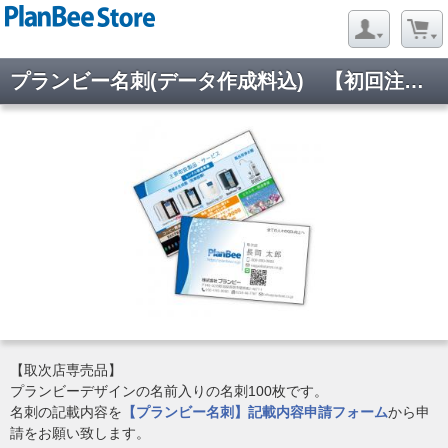
プランビー名刺(データ作成料込) 【初回注文の方】
【取次店専売品】
プランビーデザインの名前入りの名刺100枚です。
名刺の記載内容を
【プランビー名刺】記載内容申請フォーム
から申
請をお願い致します。