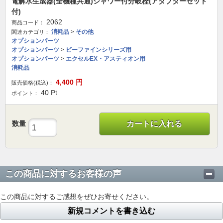
電解水生成器(全機種共通)シャワー付分岐栓(アダプターセット
付)
2062
商品コード：
消耗品
>
その他
関連カテゴリ：
オプションパーツ
オプションパーツ
>
ビーファインシリーズ用
オプションパーツ
>
エクセルEX・アスティオン用
消耗品
4,400
円
販売価格(税込)：
40
Pt
ポイント：
数量
カートに入れる
この商品に対するお客様の声
この商品に対するご感想をぜひお寄せください。
新規コメントを書き込む