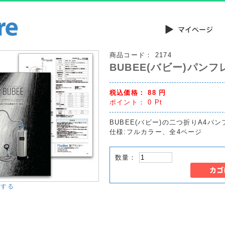
商品コード：
2174
BUBEE(バビー)パンフ
税込価格：
88
円
ポイント：
0
Pt
BUBEE(バビー)の二つ折りA4パ
仕様:フルカラー、全4ページ
数量：
大する