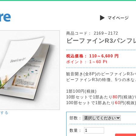
商品コード：
2169～2172
ビーファインR3パンフ
税込価格：
110～6,600
円
ポイント：
1～60
Pt
観音開き(全8P)のビーファインR
ビーファインR3の特徴、5つの水
1部100円(税抜)
10部セットで1部あたり
80
円(税抜)
100部セットで1部あたり
60
円(税抜
大する
部数：
数量：